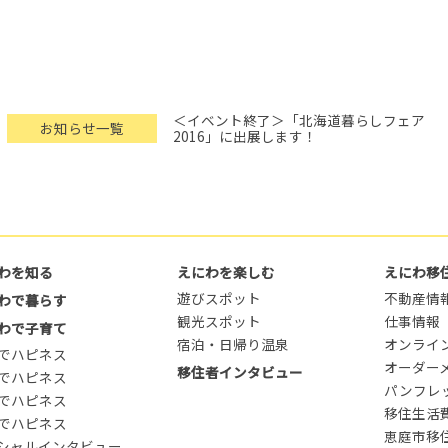
＜イベント終了＞「北海道暮らしフェア
お知らせ一覧
2016」に出展します！
わを知る
えにわを楽しむ
えにわ移
遊びスポット
不動産情
わで暮らす
観光スポット
仕事情報
わで子育て
宿泊・日帰り温泉
オンライ
でハピネス
オーダー
移住者インタビュー
でハピネス
パンフレ
でハピネス
移住生活
でハピネス
恵庭市移
シャルインタビュー