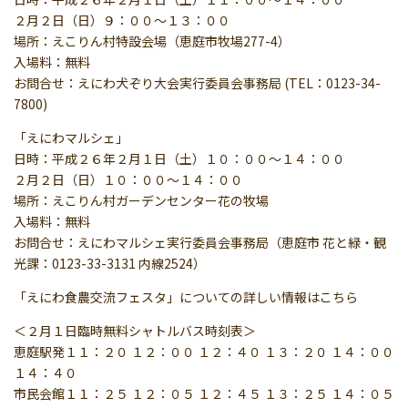
２月２日（日）９：００～１３：００
場所：えこりん村特設会場（恵庭市牧場277-4）
入場料：無料
お問合せ：えにわ犬ぞり大会実行委員会事務局 (TEL：0123-34-
7800)
「えにわマルシェ」
日時：平成２６年２月１日（土）１０：００～１４：００
２月２日（日）１０：００～１４：００
場所：えこりん村ガーデンセンター花の牧場
入場料：無料
お問合せ：えにわマルシェ実行委員会事務局（恵庭市 花と緑・観
光課：0123-33-3131 内線2524）
「えにわ食農交流フェスタ」についての詳しい情報はこちら
＜２月１日臨時無料シャトルバス時刻表＞
恵庭駅発１１：２０ １２：００ １２：４０ １３：２０ １４：００
１４：４０
市民会館１１：２５ １２：０５ １２：４５ １３：２５ １４：０５