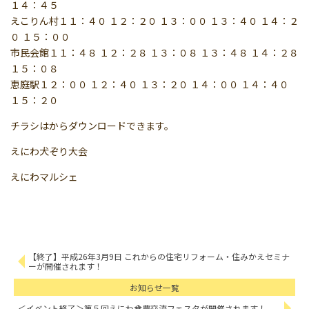
１４：４５
えこりん村１１：４０ １２：２０ １３：００ １３：４０ １４：２
０ １５：００
市民会館１１：４８ １２：２８ １３：０８ １３：４８ １４：２８
１５：０８
恵庭駅１２：００ １２：４０ １３：２０ １４：００ １４：４０
１５：２０
チラシはからダウンロードできます。
えにわ犬ぞり大会
えにわマルシェ
【終了】平成26年3月9日 これからの住宅リフォーム・住みかえセミナ
ーが開催されます！
お知らせ一覧
＜イベント終了＞第５回えにわ食農交流フェスタが開催されます！