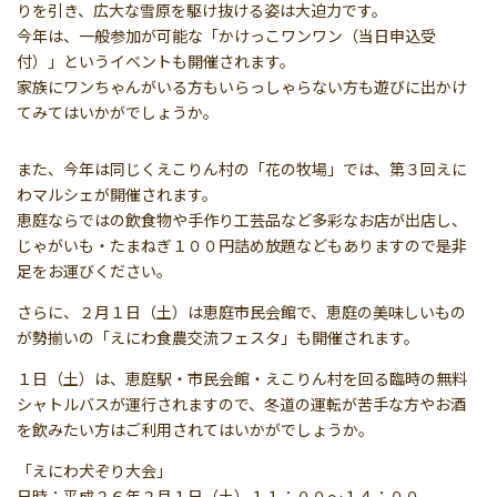
りを引き、広大な雪原を駆け抜ける姿は大迫力です。
今年は、一般参加が可能な「かけっこワンワン（当日申込受
付）」というイベントも開催されます。
家族にワンちゃんがいる方もいらっしゃらない方も遊びに出かけ
てみてはいかがでしょうか。
また、今年は同じくえこりん村の「花の牧場」では、第３回えに
わマルシェが開催されます。
恵庭ならではの飲食物や手作り工芸品など多彩なお店が出店し、
じゃがいも・たまねぎ１００円詰め放題などもありますので是非
足をお運びください。
さらに、２月１日（土）は恵庭市民会館で、恵庭の美味しいもの
が勢揃いの「えにわ食農交流フェスタ」も開催されます。
１日（土）は、恵庭駅・市民会館・えこりん村を回る臨時の無料
シャトルバスが運行されますので、冬道の運転が苦手な方やお酒
を飲みたい方はご利用されてはいかがでしょうか。
「えにわ犬ぞり大会」
日時：平成２６年２月１日（土）１１：００～１４：００