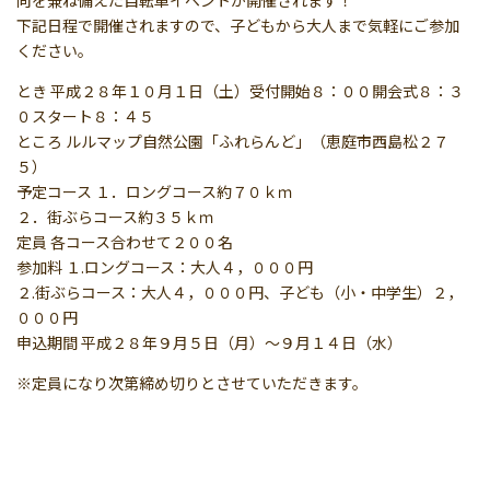
下記日程で開催されますので、子どもから大人まで気軽にご参加
ください。
とき 平成２８年１０月１日（土）受付開始８：００開会式８：３
０スタート８：４５
ところ ルルマップ自然公園「ふれらんど」（恵庭市西島松２７
５）
予定コース １．ロングコース約７０ｋｍ
２．街ぶらコース約３５ｋｍ
定員 各コース合わせて２００名
参加料 １.ロングコース：大人４，０００円
２.街ぶらコース：大人４，０００円、子ども（小・中学生）２，
０００円
申込期間 平成２８年９月５日（月）～９月１４日（水）
※定員になり次第締め切りとさせていただきます。