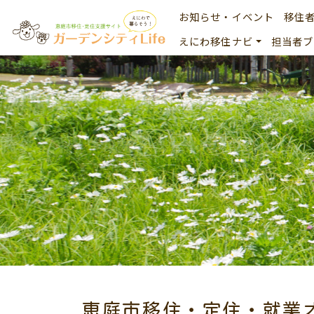
お知らせ・イベント
移住
えにわ移住ナビ
担当者ブ
恵庭市移住・定住・就業