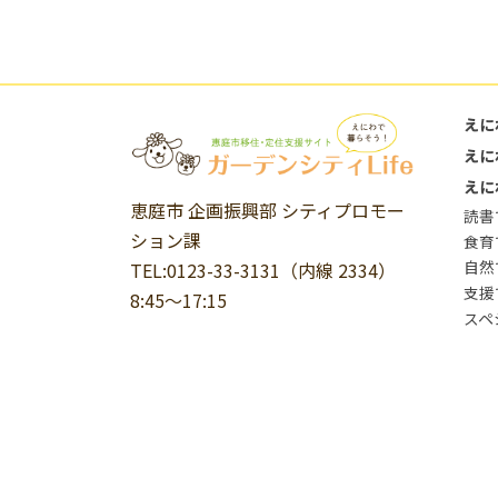
えに
えに
えに
恵庭市 企画振興部 シティプロモー
読書
ション課
食育
自然
TEL:0123-33-3131（内線 2334）
支援
8:45～17:15
スペ