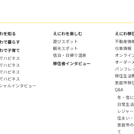
わを知る
えにわを楽しむ
えにわ移
遊びスポット
不動産情
わで暮らす
観光スポット
仕事情報
わで子育て
宿泊・日帰り温泉
オンライ
でハピネス
オーダー
移住者インタビュー
でハピネス
パンフレ
でハピネス
移住生活
でハピネス
恵庭市移
シャルインタビュー
Q&A
冬・雪に
日常生活
レジャー
住まい・
恵庭市の
て