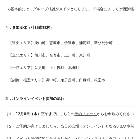
　○基本的には、グループ相談がメインとなります。※場合によっては個別相談も
４．参加団体（計16市町村）
　【道央エリア】栗山町、恵庭市、伊達市、浦河町、新ひだか町

　【道北エリア】旭川市、名寄市、上川町、東川町

　【十勝エリア】音更町、上士幌町、池田町

　【釧路・根室エリア】浜中町、弟子屈町、白糠町、根室市

５．オンラインイベント参加の流れ
（１）
12月8日（水）正午まで
にこちらの
予約フォーム
からお申込みください。

（２）ご予約が完了しましたら、当日の会場（オンライン）となるURLや事前資料
（３）イベント開催時間になりましたら、パソコン・スマホ・タブレットなどか