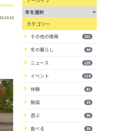
.10.10
カテゴリー
その他の情報
101
冬の暮らし
44
ニュース
125
イベント
114
体験
61
施設
19
遊ぶ
36
食べる
39