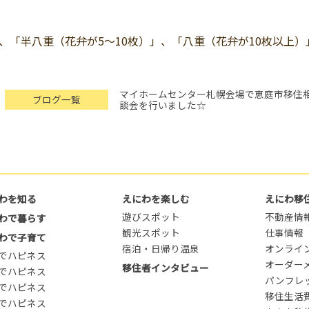
、「半八重（花弁が5～10枚）」、「八重（花弁が10枚以上）
マイホームセンター札幌会場で恵庭市移住
ブログ一覧
談会を行いました☆
わを知る
えにわを楽しむ
えにわ移
遊びスポット
不動産情
わで暮らす
観光スポット
仕事情報
わで子育て
宿泊・日帰り温泉
オンライ
でハピネス
オーダー
移住者インタビュー
でハピネス
パンフレ
でハピネス
移住生活
でハピネス