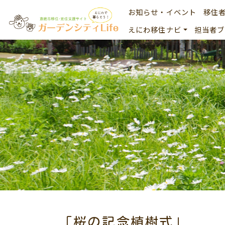
お知らせ・イベント
移住
えにわ移住ナビ
担当者ブ
「桜の記念植樹式」