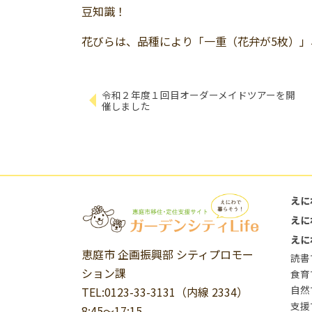
豆知識！
花びらは、品種により「一重（花弁が5枚）」
令和２年度１回目オーダーメイドツアーを開
催しました
えに
えに
えに
恵庭市 企画振興部 シティプロモー
読書
ション課
食育
自然
TEL:0123-33-3131（内線 2334）
支援
8:45～17:15