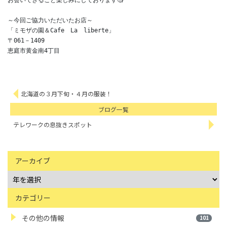
～今回ご協力いただいたお店～

「ミモザの園＆Cafe　La　liberte」

〒061－1409

恵庭市黄金南4丁目

北海道の３月下旬・４月の服装！
ブログ一覧
テレワークの息抜きスポット
アーカイブ
カテゴリー
その他の情報
101