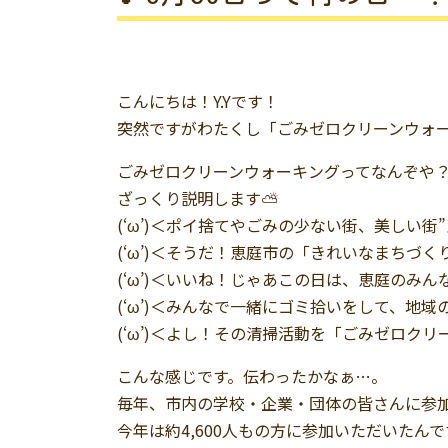
こんにちは！Y.Yです！
突然ですがわたくし「ごみゼロクリーンウォ
ごみゼロクリーンウォーキングってなんぞや
ざっくり説明します⛅
(‘ω’)＜ポイ捨てやごみの少ない街、美しい
(‘ω’)＜そうだ！恵庭市の「きれいなまちづくり
(‘ω’)＜いいね！じゃあこの日は、恵庭のみ
(‘ω’)＜みんなで一緒にゴミ拾いをして、地
(‘ω’)＜よし！その清掃活動を「ごみゼロク
こんな感じです。伝わったかなぁ…。
毎年、市内の学校・企業・団体の皆さんに参
今年は約4,600人もの方に参加いただいたん