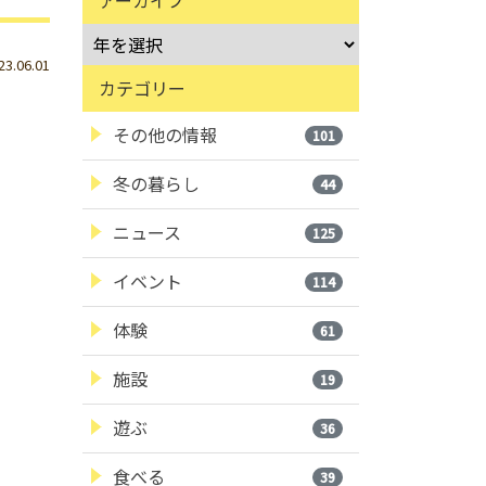
.06.01
カテゴリー
その他の情報
101
冬の暮らし
44
ニュース
125
イベント
114
体験
61
施設
19
遊ぶ
36
食べる
39