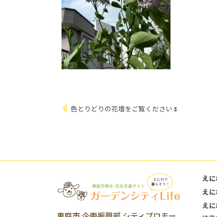
色とりどりの花壇をご覧ください🌷
えに
えに
えに
恵庭市 企画振興部 シティプロモー