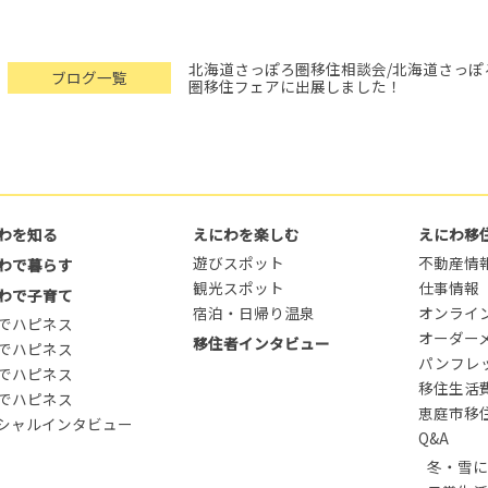
北海道さっぽろ圏移住相談会/北海道さっぽ
ブログ一覧
圏移住フェアに出展しました！
わを知る
えにわを楽しむ
えにわ移
遊びスポット
不動産情
わで暮らす
観光スポット
仕事情報
わで子育て
宿泊・日帰り温泉
オンライ
でハピネス
オーダー
移住者インタビュー
でハピネス
パンフレ
でハピネス
移住生活
でハピネス
恵庭市移
シャルインタビュー
Q&A
冬・雪に