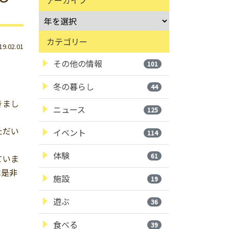
カテゴリー
.02.01
その他の情報
101
冬の暮らし
44
きまし
ニュース
125
ただい
イベント
114
体験
61
ていま
は是非
施設
19
遊ぶ
36
食べる
39