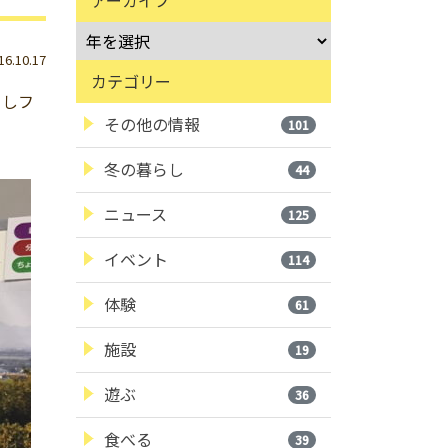
.10.17
カテゴリー
らしフ
その他の情報
101
冬の暮らし
44
ニュース
125
イベント
114
体験
61
施設
19
遊ぶ
36
食べる
39