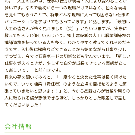
ん。「大工の世界は、仕事の仕方が現場・人により変わることが
多いです。なので最初から一つの現場だけではなく、色々な現場
を見せてもらうことで、将来どんな現場に入っても困らない仕事の
バリエーションを学ばせてもらっています」と話します。「最初は
大工の皆さんが怖く見えました（笑）」ともいいますが、実際に
教えてもらうと優しい人ばかり。郷土建設㈱の大工は職業訓練校の
講師資格を持っている人も多く、わかりやすく教えてくれるのだそ
うです。入社後は掃除などできることから始めながら仕事を少し
ずつ覚え、今では石膏ボードの切断なども学んでいます。「新しい
仕事を覚えるときが、少しずつ自分が成長できている実感があっ
て楽しいです」と前向きです。
将来の夢を聞いてみると、「一度やると決めた仕事は長く続けた
いので、いつか棟梁（責任者）のような立場を目指せるように頑
張っていきたいと思います！」と、今から星野さんが後輩や周りの
人に頼られる姿が想像できるほど、しっかりとした眼差しで話し
てくださいました！
会社情報