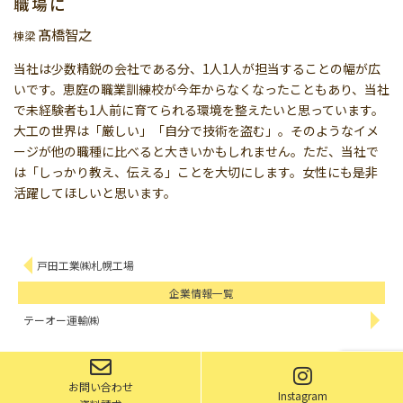
職場に
髙橋智之
棟梁
当社は少数精鋭の会社である分、1人1人が担当することの幅が広
いです。恵庭の職業訓練校が今年からなくなったこともあり、当社
で未経験者も1人前に育てられる環境を整えたいと思っています。
大工の世界は「厳しい」「自分で技術を盗む」。そのようなイメ
ージが他の職種に比べると大きいかもしれません。ただ、当社で
は「しっかり教え、伝える」ことを大切にします。女性にも是非
活躍してほしいと思います。
戸田工業㈱札幌工場
企業情報一覧
テーオー運輸㈱
お問い合わせ
Instagram
©2019 Eniwa City