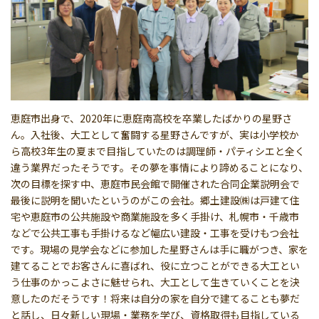
恵庭市出身で、2020年に恵庭南高校を卒業したばかりの星野さ
ん。入社後、大工として奮闘する星野さんですが、実は小学校か
ら高校3年生の夏まで目指していたのは調理師・パティシエと全く
違う業界だったそうです。その夢を事情により諦めることになり、
次の目標を探す中、恵庭市民会館で開催された合同企業説明会で
最後に説明を聞いたというのがこの会社。郷土建設㈱は戸建て住
宅や恵庭市の公共施設や商業施設を多く手掛け、札幌市・千歳市
などで公共工事も手掛けるなど幅広い建設・工事を受けもつ会社
です。現場の見学会などに参加した星野さんは手に職がつき、家を
建てることでお客さんに喜ばれ、役に立つことができる大工とい
う仕事のかっこよさに魅せられ、大工として生きていくことを決
意したのだそうです！将来は自分の家を自分で建てることも夢だ
と話し、日々新しい現場・業務を学び、資格取得も目指している